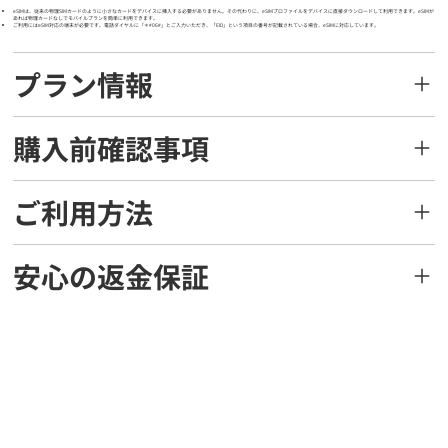
eSIMは、従来の物理SIMカードのように小さなカードをデバイスに挿入する必要がありません。その代わりに、eSIMプロファイルをデバイスに直接ダウンロードして利用できます。eSIMが
あれば物理カードなしでモバイルプランを簡単に利用できます。
ご利用にはeSIM対応の端末が必要です。電話ダイヤルに「＊#06#」とご入力いただき、「EID」という項目の番号が記載されている場合、eSIMに対応しています。
プラン情報
購入前確認事項
ご利用方法
安心の返金保証