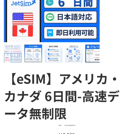
【eSIM】アメリカ・
カナダ 6日間-高速デ
ータ無制限
SKU：
SKU：
JSUSCA0608JP
JSUSCA0608JP
価