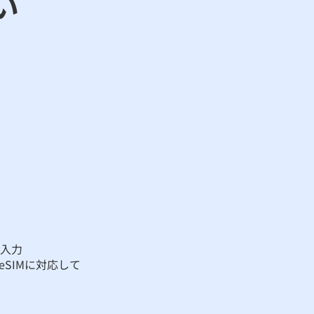
い
と入力
eSIMに対応して