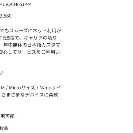
U：
PUSCA0405JP-P
USCA0405JP-
2,580
どこでもスムーズにネット利用が
LTE通信で、キャリアの切り
、年中無休の日本語カスタマ
安心してサービスをご利用い
プ
SIM / Microサイズ / Nanoサイ
、さまざまなデバイスに柔軟
利用可能
数量