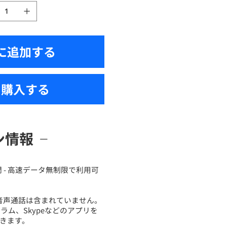
に追加する
ぐ購入する
ン情報
間 - 高速データ無制限で利用可
は音声通話は含まれていません。
ラム、Skypeなどのアプリを
きます。