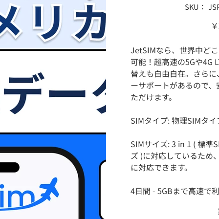
SKU：
SK
JS
JSP
P
価
￥
格
JetSIMなら、世界中
可能！超高速の5Gや4G 
替えも自由自在。さらに
ーサポートがあるので、
ただけます。
SIMタイプ: 物理SIMタイ
SIMサイズ: 3 in 1 ( 標準
ズ )に対応しているため
に対応できます。
4日間 - 5GBまで高速で