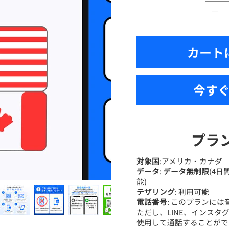
カート
今す
プラ
対象国
:アメリカ・カナダ
データ
:
データ無制限
(4日
能)
テザリング
: 利用可能
電話番号
: このプランに
ただし、LINE、インスタグ
使用して通話することがで