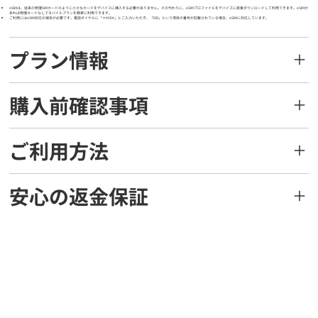
eSIMは、従来の物理SIMカードのように小さなカードをデバイスに挿入する必要がありません。その代わりに、eSIMプロファイルをデバイスに直接ダウンロードして利用できます。eSIMが
あれば物理カードなしでモバイルプランを簡単に利用できます。
ご利用にはeSIM対応の端末が必要です。電話ダイヤルに「＊#06#」とご入力いただき、「EID」という項目の番号が記載されている場合、eSIMに対応しています。
プラン情報
購入前確認事項
ご利用方法
安心の返金保証