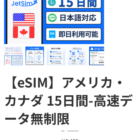
【eSIM】アメリカ・
カナダ 15日間-高速デ
ータ無制限
SKU：
SKU：
JSUSCA1520JP
JSUSCA1520JP
価