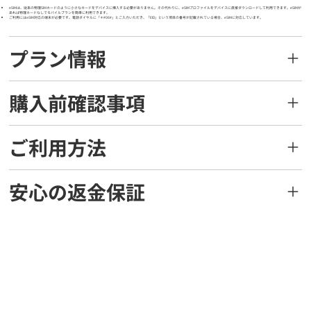
eSIMは、従来の物理SIMカードのように小さなカードをデバイスに挿入する必要がありません。その代わりに、eSIMプロファイルをデバイスに直接ダウンロードして利用できます。eSIMが
あれば物理カードなしでモバイルプランを簡単に利用できます。
ご利用にはeSIM対応の端末が必要です。電話ダイヤルに「＊#06#」とご入力いただき、「EID」という項目の番号が記載されている場合、eSIMに対応しています。
プラン情報
購入前確認事項
ご利用方法
安心の返金保証