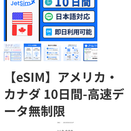
【eSIM】アメリカ・
カナダ 10日間-高速デ
ータ無制限
SKU：
SKU：
JSUSCA1010JP
JSUSCA1010JP
価