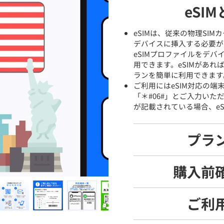
eSI
eSIMは、従来の物理SI
デバイスに挿入する必要が
eSIMプロファイルをデ
用できます。eSIMがあ
ランを簡単に利用できます
ご利用にはeSIM対応の
「＊#06#」とご入力いた
が記載されている場合、eS
プラ
購入前
ご利