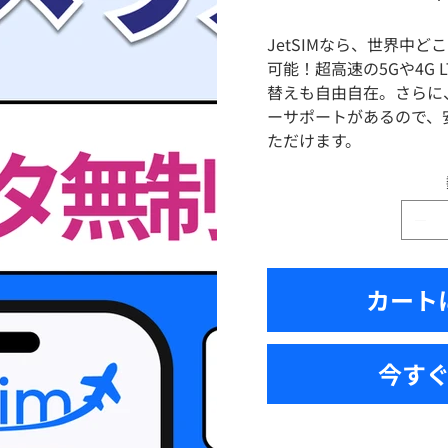
格
JetSIMなら、世界中
可能！超高速の5Gや4G 
替えも自由自在。さらに
ーサポートがあるので、
ただけます。
カート
今す