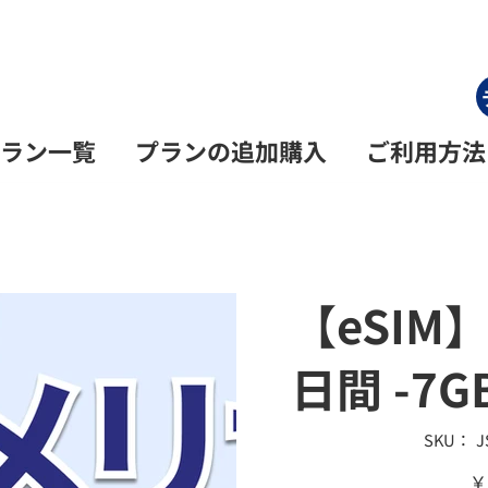
ラン一覧
プランの追加購入
ご利用方法
【eSIM
日間 -7G
SKU：
S
J
J
価
￥