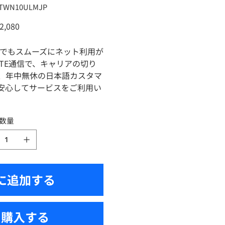
U：
TWN10ULMJP
WN10ULMJP
2,080
どこでもスムーズにネット利用が
LTE通信で、キャリアの切り
、年中無休の日本語カスタマ
安心してサービスをご利用い
数量
に追加する
ぐ購入する