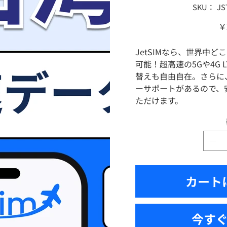
SKU：
SK
JS
JST
価
￥
格
JetSIMなら、世界中
可能！超高速の5Gや4G 
替えも自由自在。さらに
ーサポートがあるので、
ただけます。
カート
今す