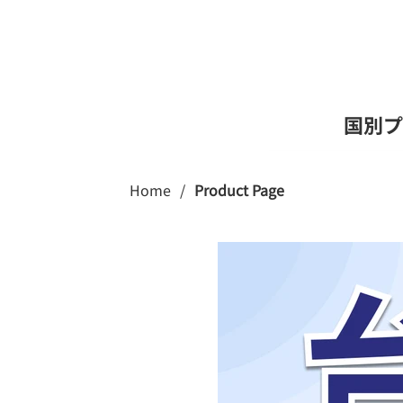
国別プ
Home
/
Product Page