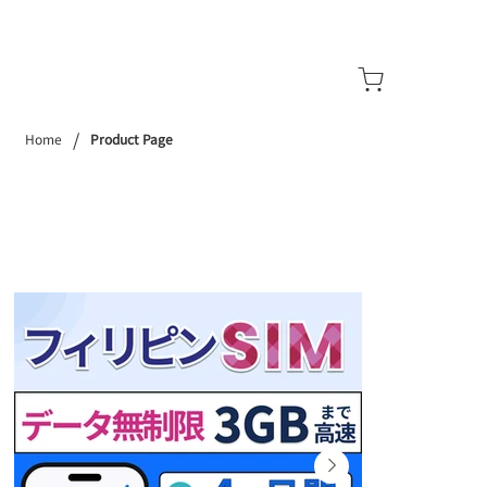
/
Home
Product Page