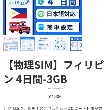
【物理SIM】フィリピ
ン 4日間-3GB
SKU：
SKU：
JSPPH0403JP-P
JSPPH0403JP-
価
￥1,406
P
格
JetSIMなら、世界中どこでもスムーズにネット利用が可