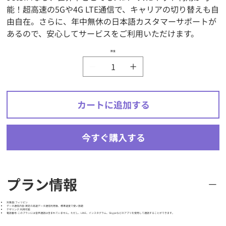
能！超高速の5Gや4G LTE通信で、キャリアの切り替えも自
由自在。さらに、年中無休の日本語カスタマーサポートが
あるので、安心してサービスをご利用いただけます。
数量
カートに追加する
今すぐ購入する
プラン情報
対象国: フィリピン
データ通信内容: 規定の高速データ通信利用後、標準速度で使い放題
テザリング: 利用可能
電話番号: このプランには音声通話は含まれていません。ただし、LINE、インスタグラム、Skypeなどのアプリを使用して通話することができます。