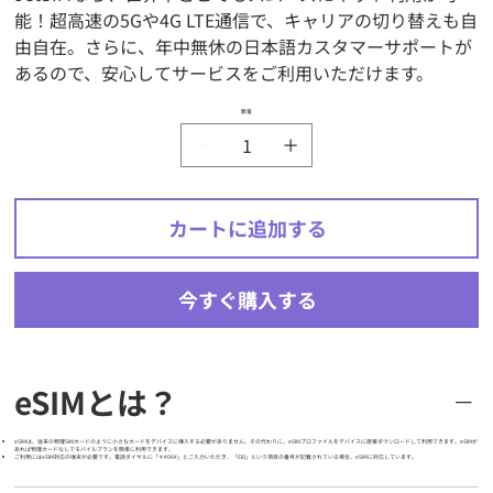
能！超高速の5Gや4G LTE通信で、キャリアの切り替えも自
由自在。さらに、年中無休の日本語カスタマーサポートが
あるので、安心してサービスをご利用いただけます。
数量
カートに追加する
今すぐ購入する
eSIMとは？
eSIMは、従来の物理SIMカードのように小さなカードをデバイスに挿入する必要がありません。その代わりに、eSIMプロファイルをデバイスに直接ダウンロードして利用できます。eSIMが
あれば物理カードなしでモバイルプランを簡単に利用できます。
ご利用にはeSIM対応の端末が必要です。電話ダイヤルに「＊#06#」とご入力いただき、「EID」という項目の番号が記載されている場合、eSIMに対応しています。