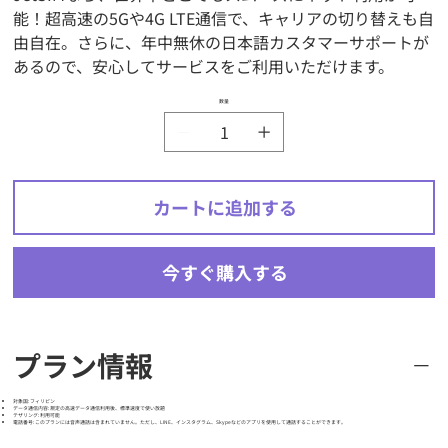
能！超高速の5Gや4G LTE通信で、キャリアの切り替えも自
由自在。さらに、年中無休の日本語カスタマーサポートが
あるので、安心してサービスをご利用いただけます。
数量
カートに追加する
今すぐ購入する
プラン情報
対象国: フィリピン
データ通信内容: 規定の高速データ通信利用後、標準速度で使い放題
テザリング: 利用可能
電話番号: このプランには音声通話は含まれていません。ただし、LINE、インスタグラム、Skypeなどのアプリを使用して通話することができます。