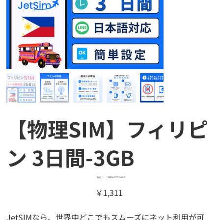
【物理SIM】フィリピ
ン 3日間-3GB
SKU：
SKU：
JSPPH0303JP-P
JSPPH0303JP-
価
￥1,311
P
格
JetSIMなら、世界中どこでもスムーズにネット利用が可