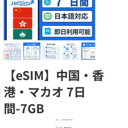
【eSIM】中国・香
港・マカオ 7日
間-7GB
SKU：
SKU：
JSCHKM077DPJP
JSCHKM077DPJP
価