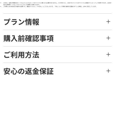
eSIMは、従来の物理SIMカードのように小さなカードをデバイスに挿入する必要がありません。その代わりに、eSIMプロファイルをデバイスに直接ダウンロードして利用できます。eSIMが
あれば物理カードなしでモバイルプランを簡単に利用できます。
ご利用にはeSIM対応の端末が必要です。電話ダイヤルに「＊#06#」とご入力いただき、「EID」という項目の番号が記載されている場合、eSIMに対応しています。
プラン情報
購入前確認事項
ご利用方法
安心の返金保証