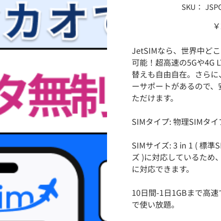
SKU：
SKU：
JSP
JSPCH
P
価
￥
格
JetSIMなら、世界中
可能！超高速の5Gや4G 
替えも自由自在。さらに
ーサポートがあるので、
ただけます。
SIMタイプ: 物理SIMタイ
SIMサイズ: 3 in 1 ( 標準
ズ )に対応しているため
に対応できます。
10日間-1日1GBまで
で使い放題。