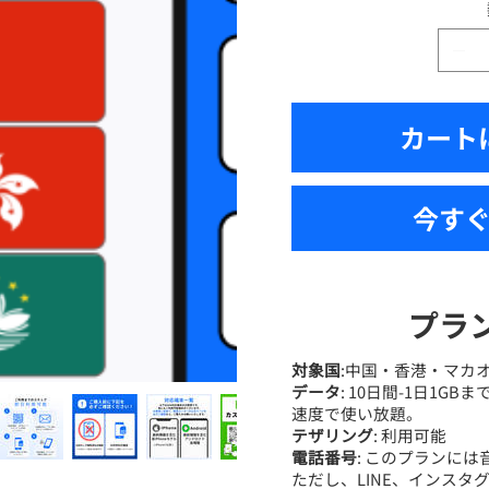
カート
今す
プラ
対象国
:中国・香港・マカ
データ
: 10日間-1日1
速度で使い放題。
テザリング
: 利用可能
電話番号
: このプランに
ただし、LINE、インスタグ