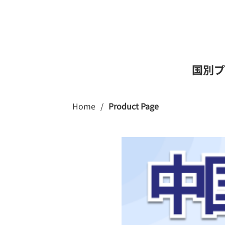
国別プ
Home
/
Product Page