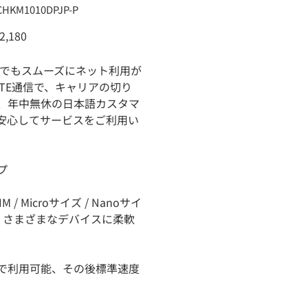
CHKM1010DPJP-P
KM1010DPJP-
2,180
どこでもスムーズにネット利用が
LTE通信で、キャリアの切り
、年中無休の日本語カスタマ
安心してサービスをご利用い
プ
SIM / Microサイズ / Nanoサイ
、さまざまなデバイスに柔軟
高速で利用可能、その後標準速度