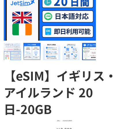
【eSIM】イギリス・
アイルランド 20
日-20GB
SKU：
SKU：
JSUK201DPJP
JSUK201DPJP
価