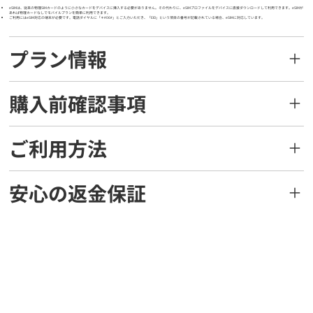
eSIMは、従来の物理SIMカードのように小さなカードをデバイスに挿入する必要がありません。その代わりに、eSIMプロファイルをデバイスに直接ダウンロードして利用できます。eSIMが
あれば物理カードなしでモバイルプランを簡単に利用できます。
ご利用にはeSIM対応の端末が必要です。電話ダイヤルに「＊#06#」とご入力いただき、「EID」という項目の番号が記載されている場合、eSIMに対応しています。
プラン情報
購入前確認事項
ご利用方法
安心の返金保証