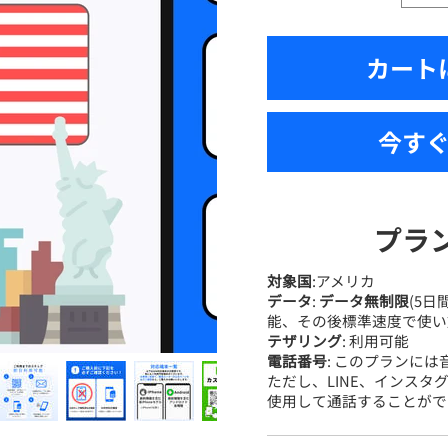
カート
今す
プラ
対象国
:アメリカ
データ
:
データ無制限
(5日
能、その後標準速度で使い
テザリング
: 利用可能
電話番号
: このプランに
ただし、LINE、インスタグ
使用して通話することがで