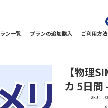
ラン一覧
プランの追加購入
ご利用方法
【物理S
カ 5日間 
SKU：
SK
JS
JSP
P
価
￥