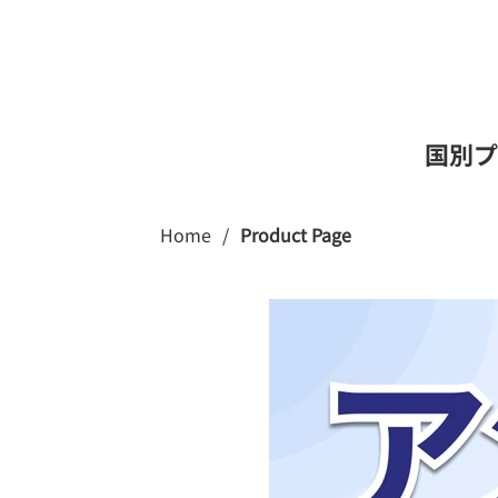
国別プ
Home
/
Product Page