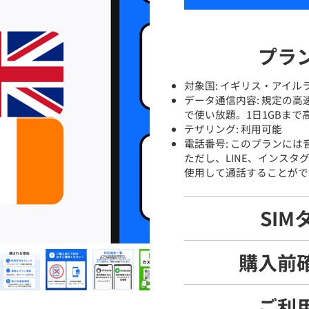
プラ
対象国: イギリス・アイル
データ通信内容: 規定の
で使い放題。1日1GBま
テザリング: 利用可能
電話番号: このプランに
ただし、LINE、インスタグ
使用して通話することがで
SIM
購入前
ご利