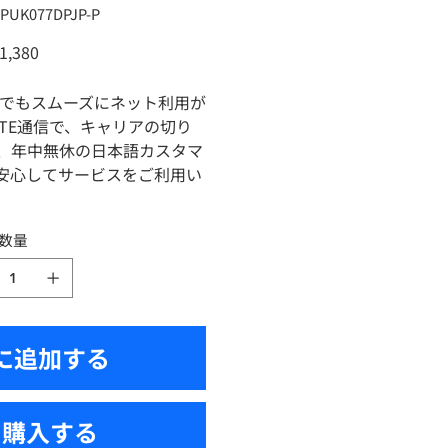
U：
PUK077DPJP-P
PUK077DPJP-
1,380
どこでもスムーズにネット利用が
LTE通信で、キャリアの切り
、年中無休の日本語カスタマ
安心してサービスをご利用い
数量
に追加する
ぐ購入する