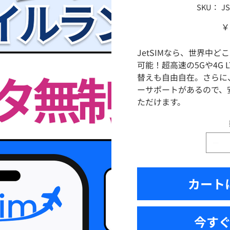
SKU：
SK
JS
JS
P
価
￥
格
JetSIMなら、世界中
可能！超高速の5Gや4G 
替えも自由自在。さらに
ーサポートがあるので、
ただけます。
カート
今す