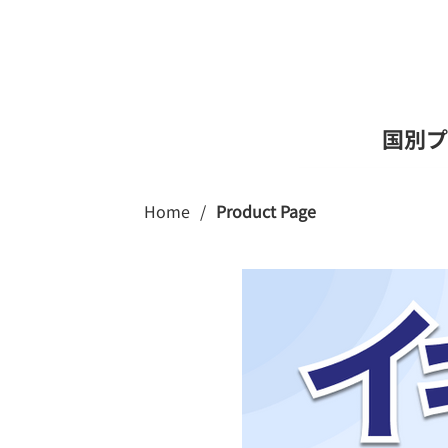
国別プ
Home
/
Product Page