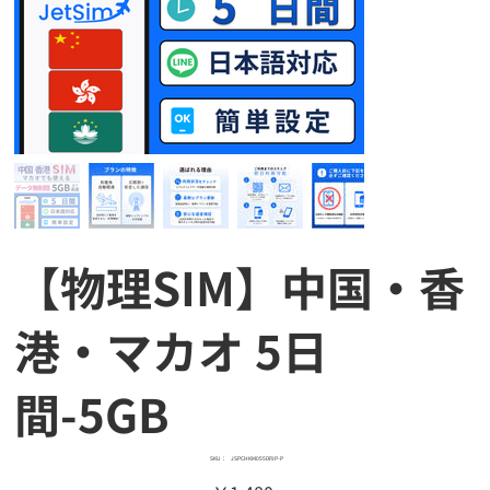
【物理SIM】中国・香
港・マカオ 5日
間-5GB
SKU：
SKU：
JSPCHKM055DPJP-P
JSPCHKM055DPJP-
価
P