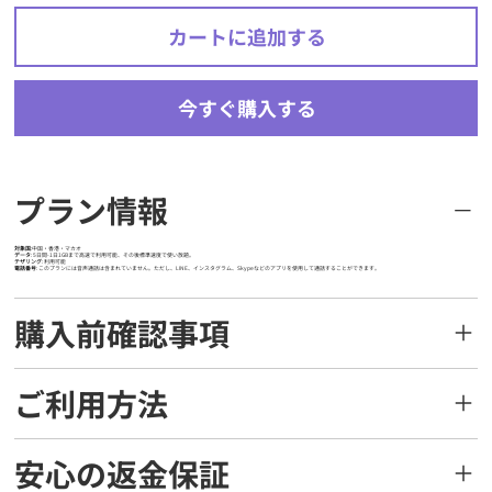
カートに追加する
今すぐ購入する
プラン情報
対象国
:中国・香港・マカオ
データ
: 5日間-1日1GBまで高速で利用可能、その後標準速度で使い放題。
テザリング
: 利用可能
電話番号
: このプランには音声通話は含まれていません。ただし、LINE、インスタグラム、Skypeなどのアプリを使用して通話することができます。
購入前確認事項
ご利用方法
安心の返金保証